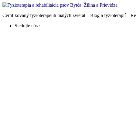
Preskočiť
na
Certifikovaný fyzioterapeuti malých zvierat – Blog a fyzioterapií – Re
obsah
Sledujte nás :