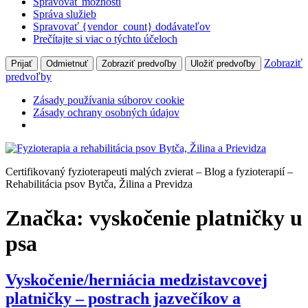
Spravovať možnosti
Správa služieb
Spravovať {vendor_count} dodávateľov
Prečítajte si viac o týchto účeloch
Zobraziť
Prijať
Odmietnuť
Zobraziť predvoľby
Uložiť predvoľby
predvoľby
Zásady používania súborov cookie
Zásady ochrany osobných údajov
Preskočiť
na
Certifikovaný fyzioterapeuti malých zvierat – Blog a fyzioterapií –
obsah
Rehabilitácia psov Bytča, Žilina a Previdza
Značka:
vyskočenie platničky u
psa
Vyskočenie/herniácia medzistavcovej
platničky – postrach jazvečíkov a