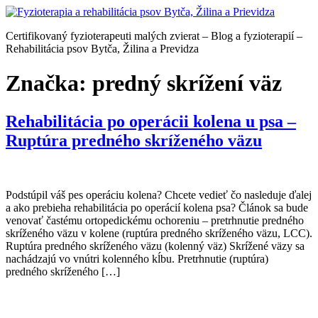
Preskočiť
na
Certifikovaný fyzioterapeuti malých zvierat – Blog a fyzioterapií –
obsah
Rehabilitácia psov Bytča, Žilina a Previdza
Značka:
predný skrížení väz
Rehabilitácia po operácii kolena u psa –
Ruptúra predného skríženého väzu
Podstúpil váš pes operáciu kolena? Chcete vedieť čo nasleduje ďalej
a ako prebieha rehabilitácia po operácií kolena psa? Článok sa bude
venovať častému ortopedickému ochoreniu – pretrhnutie predného
skríženého väzu v kolene (ruptúra predného skríženého väzu, LCC).
Ruptúra predného skríženého väzu (kolenný väz) Skrížené väzy sa
nachádzajú vo vnútri kolenného kĺbu. Pretrhnutie (ruptúra)
predného skríženého […]